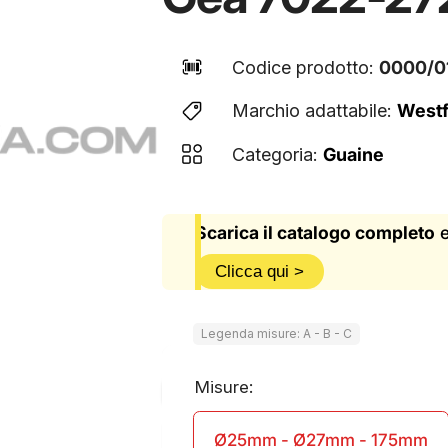
Codice prodotto:
0000/0
Marchio adattabile:
Westf
Categoria:
Guaine
Scarica il catalogo completo
e
Clicca qui >
Legenda misure: A - B - C
Misure:
Ø25mm - Ø27mm - 175mm