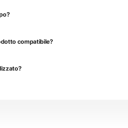
mpo?
odotto compatibile?
lizzato?