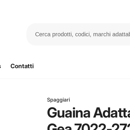
s
Contatti
Spaggiari
Guaina Adatta
Gea 7022-27