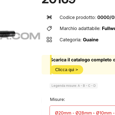
Codice prodotto:
0000/0
Marchio adattabile:
Fullw
Categoria:
Guaine
Scarica il catalogo completo
e
Clicca qui >
Legenda misure: A - B - C - D
Misure:
Ø20mm - Ø28mm - Ø10mm 