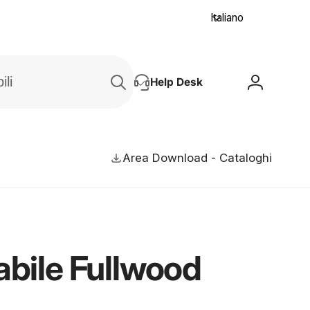
L
Italiano
i
n
Cerca
g
prodotti,
Help Desk
u
Accedi
codici,
a
marchi
adattabili
Area Download - Cataloghi
abile Fullwood