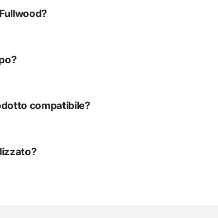
 Fullwood?
mpo?
odotto compatibile?
lizzato?