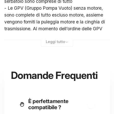
serbatoio sono comprese di tutto
- Le GPV (Gruppo Pompa Vuoto) senza motore,
sono complete di tutto escluso motore, assieme
vengono forniti la puleggia motore e la cinghia di
trasmissione. Al momento dell’ordine delle GPV
senza motore bisogna specificare il tipo di motore
Leggi tutto
che si andrà ad installare, per fornire la giusta
puleggia
- Nella GPV 3300/2200 viene incluso il separatore
olio/aria e la ventola
- I serbatoi sono totalmente in acciaio zincato a
Domande Frequenti
caldo. Le pompe sono montate su mensole
antivibranti. Per le GPV 1500/1000/750/500 il
separatore è un supplemento
- Tutte le pompe del vuoto sono a norma CEE e
È perfettamente
vengono corredate di un manuale d’uso che
compatibile ?
troverete all’interno della macchina