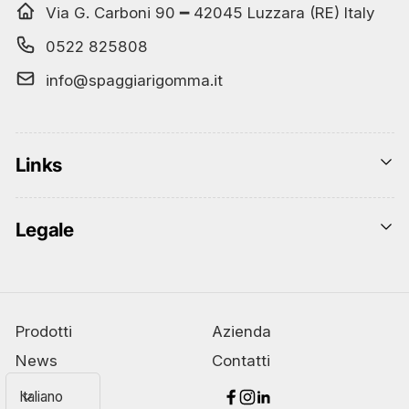
Via G. Carboni 90 ━ 42045 Luzzara (RE) Italy
0522 825808
info@spaggiarigomma.it
Links
Legale
Prodotti
Azienda
News
Contatti
L
Italiano
Facebook
Instagram
Linkedin